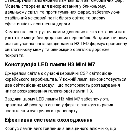
Модель створена для використання у ближньому,
дальньому світлі та протитуманних фарах, забезпечуючи
стабільний яскравий потік білого світла та високу
ефективність освітлення дороги.
Компактна конструкція лампи дозволяє легко встановити її
у штатне місце без додаткових переробок. Завдяки точному
розташуванню світлодіодів лампа H3 LED формує правильну
світлотіньову межу та рівномірно освітлює дорожнє
покриття.
Конструкція LED лампи H3 Mini M7
Джерелом світла є сучасні керамічні CSP світлодіоди
корейського виробництва. У кожній лампі використовується
два світлодіодних модулі, що повторюють розташування
нитки розжарювання галогенової лампи H3.
Завдяки цьому LED лампи H3 Mini M7 забезпечують
правильний розподіл світла у фарі та знижують ризик
засліплення зустрічного транспорту.
Ефективна система охолодження
Корпус лампи виготовлений з авіаційного алюмінію, що