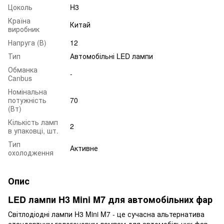
Цоколь
H3
Країна
Китай
виробник
Напруга (В)
12
Тип
Автомобільні LED лампи
Обманка
-
Сanbus
Номінальна
потужність
70
(Вт)
Кількість ламп
2
в упаковці, шт.
Тип
Активне
охолодження
Опис
LED лампи H3 Mini M7 для автомобільних фар
Світлодіодні лампи H3 Mini M7 - це сучасна альтернатива
стандартним галогеновим лампам для автомобільних фар.