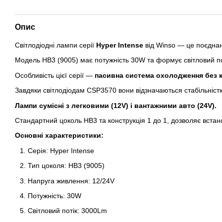
Опис
Світлодіодні лампи серії
Hyper Intense
від Winso — це поєднанн
Модель HB3 (9005) має потужність 30W та формує світловий по
Особливість цієї серії —
пасивна система охолодження без 
Завдяки світлодіодам CSP3570 вони відзначаються стабільніс
Лампи сумісні з легковими (12V) і вантажними авто (24V).
Стандартний цоколь HB3 та конструкція 1 до 1, дозволяє встано
Основні характеристики:
Серія: Hyper Intense
Тип цоколя: HB3 (9005)
Напруга живлення: 12/24V
Потужність: 30W
Світловий потік: 3000Lm