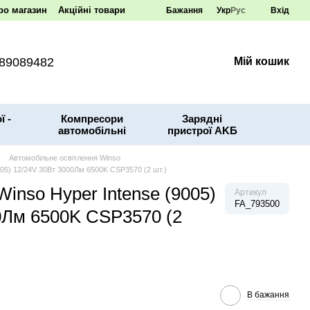
ро магазин
Акційні товари
Бажання
Укр
Рус
Вхід
89089482
Мій кошик
ї -
Компресори
Зарядні
автомобільні
пристрої AKБ
Автомобільне освітлення Winso
05) 12/24V 30Вт 3000Лм 6500K CSP3570 (2 шт.)
inso Hyper Intense (9005)
Артикул
FA_793500
0Лм 6500K CSP3570 (2
В бажання