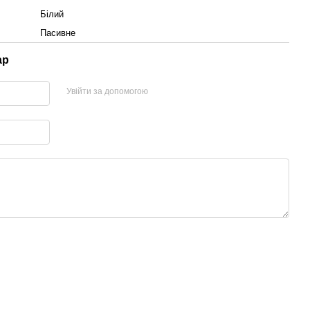
Білий
Пасивне
ар
Увійти за допомогою