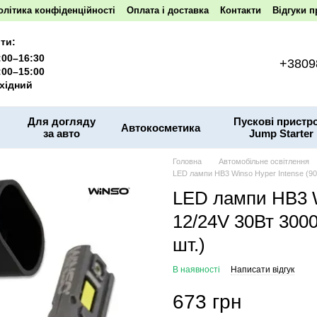
олітика конфіденційності
Оплата і доставка
Контакти
Відгуки п
ти:
:00–16:30
+3809
:00–15:00
хідний
Для догляду
Пускові пристро
Автокосметика
за авто
Jump Starter
Головна
Автомобільне освітлення
LED лампи HB3 Winso Hyper Intense (90
LED лампи HB3 W
12/24V 30Вт 300
шт.)
В наявності
Написати відгук
673 грн