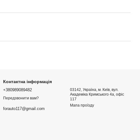
Контактна інформація
+380989089482
03142, Україна, м. Київ, вул.
Академіка Кримського 4а, офіс
Передзвонити вам?
117
Мапа проїзду
forauto117@gmail.com