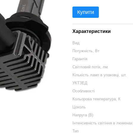
Купити
Характеристики
Вид
Потужність, Вт
Гарантія
Світловий потік, лм
Кількість ламп в упаковці, шт.
УКТЗЕД
Особливості
Кольорова температура, К
Цоколь
Напруга (В)
Інтенсивність світіння в люменах
Тип