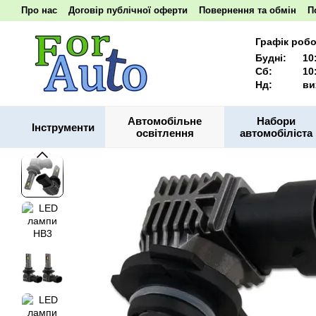
Перейти до основного контенту
Про нас
Договір публічної оферти
Повернення та обмін
П
Наші реквізити
Графік робо
Будні:
10
Сб:
10
Нд:
ви
Автомобільне
Набори
Інструменти
освітлення
автомобіліста