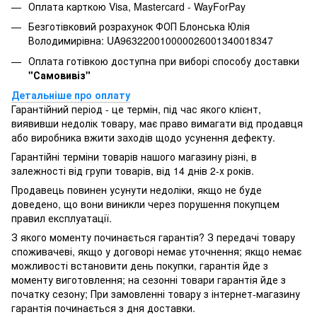
Оплата карткою Visa, Mastercard - WayForPay
Безготівковий розрахунок ФОП Блонська Юлія
Володимирівна: UA963220010000026001340018347
Оплата готівкою доступна при виборі способу доставки
"Самовивіз"
Детальніше про оплату
Гарантійний період - це термін, під час якого клієнт,
виявивши недолік товару, має право вимагати від продавця
або виробника вжити заходів щодо усунення дефекту.
Гарантійні терміни товарів нашого магазину різні, в
залежності від групи товарів, від 14 днів 2-х років.
Продавець повинен усунути недоліки, якщо не буде
доведено, що вони виникли через порушення покупцем
правил експлуатації.
З якого моменту починається гарантія? З передачі товару
споживачеві, якщо у договорі немає уточнення; якщо немає
можливості встановити день покупки, гарантія йде з
моменту виготовлення; на сезонні товари гарантія йде з
початку сезону; При замовленні товару з інтернет-магазину
гарантія починається з дня доставки.