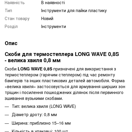
Наявність
В наявності
Тип
Інструменти для пайки пластику
Стан товару
Новий
Розділ
Інструменти
Опис
Скоби для термостеплера LONG WAVE 0,8S
- велика хвиля 0,8 мм
Скоби
LONG WAVE 0,8S
призначені для використання з
термостеплером (гарячим степлером) під час ремонту
бамперів та інших пластикових деталей автомобіля. Форма
«велика хвиля» застосовується для армування ширших зон
тріщин і посилення пошкоджених ділянок після первинного
зшивання вузькими скобами.
Тип: велика хвиля (LONG WAVE)
Діаметр дроту: 0,8 мм
Ширина: приблизно 15–16 мм
Кількість в упаковці: 100 шт