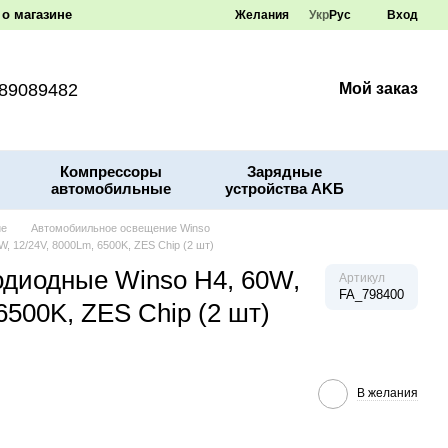
о магазине
Желания
Укр
Рус
Вход
89089482
Мой заказ
Компрессоры
Зарядные
автомобильные
устройства AKБ
ие
Автомобиильное освещение Winso
 12/24V, 8000Lm, 6500K, ZES Chip (2 шт)
одиодные Winso H4, 60W,
Артикул
FA_798400
6500K, ZES Chip (2 шт)
В желания