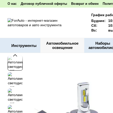
Перейти к основному контенту
О нас
Договор публичной оферты
Возврат и обмен
Полит
Акционные товары
Наши реквизиты
График раб
Будние:
10
Сб:
10
Вс:
вы
Автомобиильное
Наборы
Инструменты
освещение
автомобилис