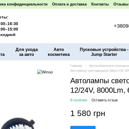
ика конфиденциальности
Оплата и доставка
Контакты
Отзывы 
оты:
:00–16:30
+3809
:00–15:00
ходной
Для ухода
Авто
Пусковые устройства -
та
за авто
косметика
Jump Starter
Главная
Автомобиильное освещен
Автолампы светодиодные Winso H4, 60W,
Автолампы свет
12/24V, 8000Lm, 
В наличии
Оставить отзыв
1 580 грн