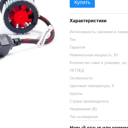
Купить
Характеристики
Интенсивность свечения в люмен
Тип
Гарантия
Номинальная мощность, Вт
Количество ламп в упаковке, шт.
УКТЗЕД
Особенности
Цветовая температура, К
Цоколь
Страна производитель
Напряжение (В)
Тип охлаждения
Новый отзыв или комме