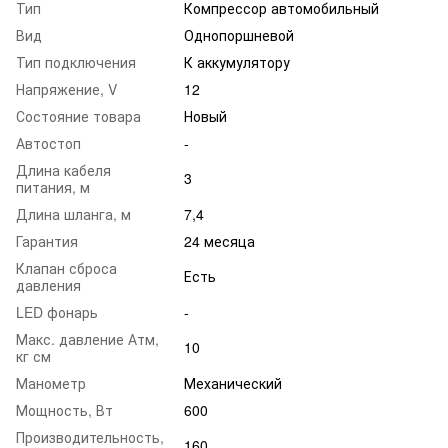
Тип
Компрессор автомобильный
Вид
Однопоршневой
Тип подключения
К аккумулятору
Напряжение, V
12
Состояние товара
Новый
Автостоп
-
Длина кабеля
3
питания, м
Длина шланга, м
7,4
Гарантия
24 месяца
Клапан сброса
Есть
давления
LED фонарь
-
Макс. давление Атм,
10
кг см
Манометр
Механический
Мощность, Вт
600
Производительность,
160