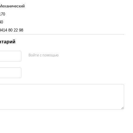
Механический
170
40
8414 80 22 98
нтарий
Войти с помощью