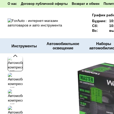
Перейти к основному контенту
О нас
Договор публичной оферты
Возврат и обмен
Полит
Акционные товары
Наши реквизиты
График раб
Будние:
10
Сб:
10
Вс:
вы
Автомобиильное
Наборы
Инструменты
освещение
автомобилис