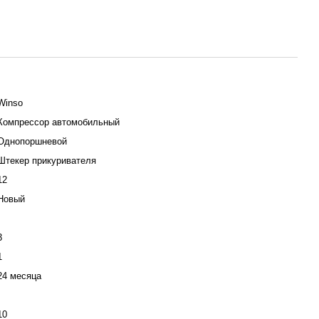
Winso
Компрессор автомобильный
Однопоршневой
Штекер прикуривателя
12
Новый
3
1
24 месяца
10