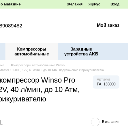
о магазине
Желания
Укр
Рус
Вход
89089482
Мой заказ
Компрессоры
Зарядные
автомобильные
устройства AKБ
ные
Компрессоры автомобильные Winso
ster 135000, 12V, 40 л/мин, до 10 Атм, подключение к прикуривателю
компрессор Winso Pro
Артикул
FA_135000
2V, 40 л/мин, до 10 Атм,
рикуривателю
.
В желания