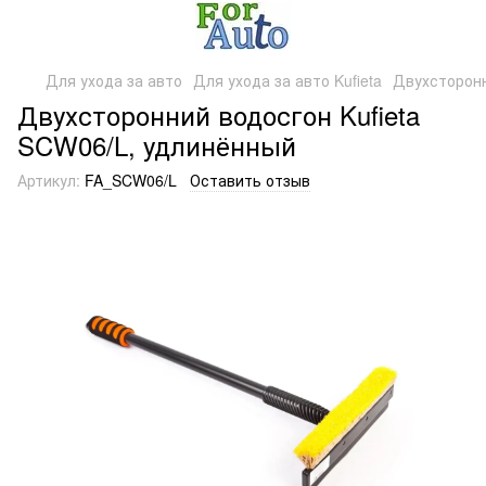
Для ухода за авто
Для ухода за авто Kufieta
Двухсторонн
Двухсторонний водосгон Kufieta
SCW06/L, удлинённый
Артикул:
FA_SCW06/L
Оставить отзыв