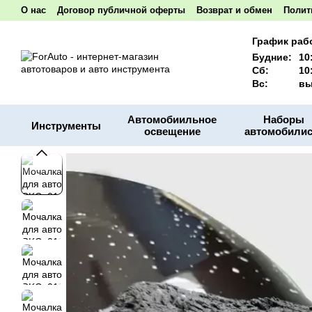
Перейти к основному контенту
О нас
Договор публичной оферты
Возврат и обмен
Полит
Акционные товары
Наши реквизиты
График раб
Будние:
10
Сб:
10
Вс:
вы
Автомобиильное
Наборы
Инструменты
освещение
автомобилис