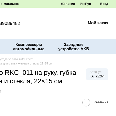
о магазине
Желания
Укр
Рус
Вход
89089482
Мой заказ
Компрессоры
Зарядные
автомобильные
устройства AKБ
ухода за авто AutoExpert
ка для мытья кузова и стекла, 22×15 см
о RKC_011 на руку, губка
Артикул
FA_72264
 и стекла, 22×15 см
в
В желания