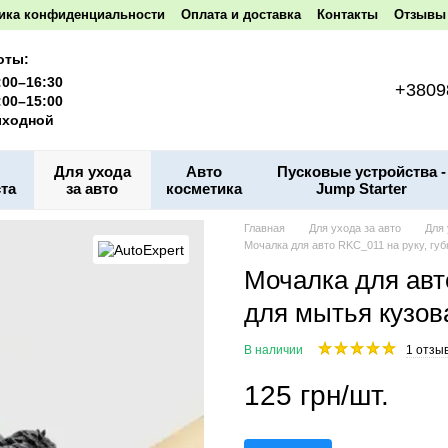
ика конфиденциальности
Оплата и доставка
Контакты
Отзывы 
оты:
:00–16:30
+3809
:00–15:00
ходной
Для ухода
Авто
Пусковые устройства -
та
за авто
косметика
Jump Starter
Главная
Для ухода за авто
Для 
Мочалка для авто RKC_011 на руку, губ
Мочалка для авт
для мытья кузова
В наличии
1 отзы
125 грн/шт.