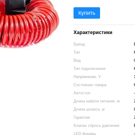
Купить
Характеристики
Бренд
Тип
Вид
Тип подключения
Напряжение, V
Состояние товара
Автостоп
-
Длина кабеля питания, м
Длина шланга, м
Гарантия
Клапан сброса давления
LED фонарь
-