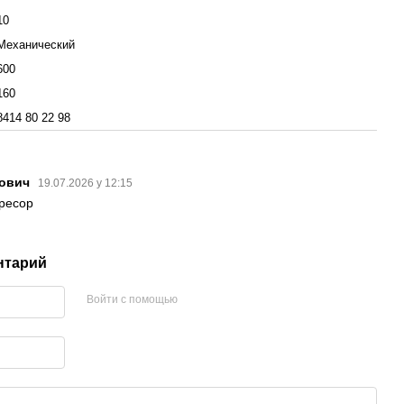
10
Механический
600
160
8414 80 22 98
рович
19.07.2026 у 12:15
ресор
нтарий
Войти с помощью