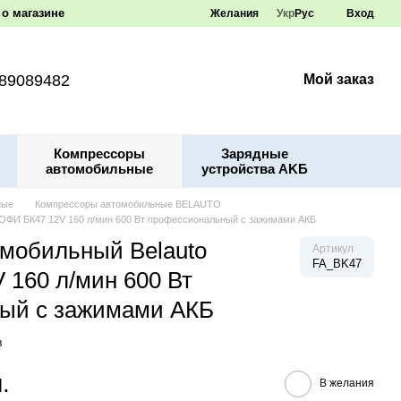
о магазине
Желания
Укр
Рус
Вход
89089482
Мой заказ
Компрессоры
Зарядные
автомобильные
устройства AKБ
ные
Компрессоры автомобильные BELAUTO
ОФИ БК47 12V 160 л/мин 600 Вт профессиональный с зажимами АКБ
мобильный Belauto
Артикул
FA_BK47
160 л/мин 600 Вт
ый с зажимами АКБ
в
.
В желания