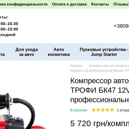
ика конфиденциальности
Оплата и доставка
Контакты
Отзывы 
оты:
:00–16:30
+3809
:00–15:00
ходной
Для ухода
Авто
Пусковые устройства -
та
за авто
косметика
Jump Starter
Главная
Компрессоры автомобиль
Компрессор автомобильный Belauto ТР
Компрессор авто
ТРОФИ БК47 12V 
профессиональн
В наличии
1 отзы
5 720 грн/компл