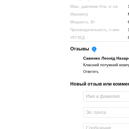
Макс. давление Атм, кг см
Манометр
Мощность, Вт
Производительность, л мин
УКТЗЕД
Отзывы
1
Савенко Леонід Наза
Класний потужний комп
Ответить
Новый отзыв или комме