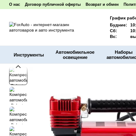
Перейти к основному контенту
О нас
Договор публичной оферты
Возврат и обмен
Полит
Акционные товары
Наши реквизиты
График раб
Будние:
10
Сб:
10
Вс:
вы
Автомобиильное
Наборы
Инструменты
освещение
автомобилис