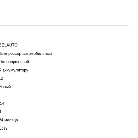
BELAUTO
Компрессор автомобильный
Однопоршневой
К аккумулятору
12
Новый
2,4
8
24 месяца
Есть