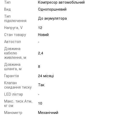
Тип
Компресор автомобільний
Вид
Однопоршневий
Тип
До акумулятора
підключення
Напруга, V
12
Стан товару
Новий
Автостоп
-
Довжина
кабелю
2,4
живлення, м
Довжина
8
шланга, м
Гарантія
24 місяці
Клапан
Так
скидання тиску
LED ліхтар
-
Макс. тиск Атм,
10
кг см
Манометр
Механічний