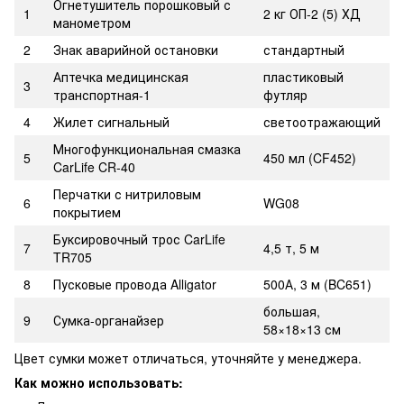
Огнетушитель порошковый с
1
2 кг ОП-2 (5) ХД
манометром
2
Знак аварийной остановки
стандартный
Аптечка медицинская
пластиковый
3
транспортная-1
футляр
4
Жилет сигнальный
светоотражающий
Многофункциональная смазка
5
450 мл (CF452)
CarLife CR-40
Перчатки с нитриловым
6
WG08
покрытием
Буксировочный трос CarLife
7
4,5 т, 5 м
TR705
8
Пусковые провода Alligator
500А, 3 м (BC651)
большая,
9
Сумка-органайзер
58×18×13 см
Цвет сумки может отличаться, уточняйте у менеджера.
Как можно использовать: