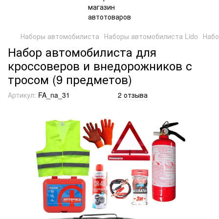
Наборы автомобилиста
Наборы автомобилиста Lido
Набо
Набор автомобилиста для
кроссоверов и внедорожников с
тросом (9 предметов)
Артикул:
FA_na_31
2 отзыва