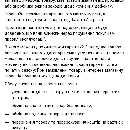
виявивши недолік товару, має право вимагати від продавця
або виробника вжити заходів щодо усунення дефекту.
Гарантійні терміни товарів нашого магазину різні, в
залежності від групи товарів, від 14 днів 2-х років.
Продавець повинен усунути недоліки, якщо не буде
доведено, що вони виникли через порушення покупцем
правил експлуатації.
З якого моменту починається гарантія? З передачі товару
споживачеві, якщо у договорі немає уточнення; якщо немає
можливості встановити день покупки, гарантія йде з
моменту виготовлення; на сезонні товари гарантія йде з
початку сезону; При замовленні товару з інтернет-магазину
гарантія починається з дня доставки.
Обслуговування по гарантії включає:
усунення недоліків товару в сертифікованих сервісних
центрах;
обмін на аналогічний товар без доплати;
обмін на подібний товар із доплатою;
повернення товару та перерахування коштів на рахунок
покупця.