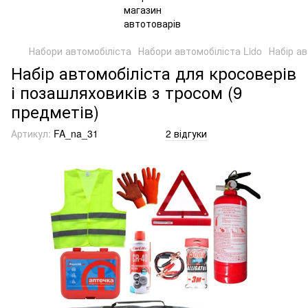
Набори автомобіліста
Набори автомобіліста Lido
Набір ав
Набір автомобіліста для кросоверів
і позашляховиків з тросом (9
предметів)
Артикул:
FA_na_31
2 відгуки