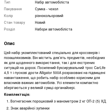
Тип
Набір автомобіліста
Пакування
Сумка - чохол
Колір
різнокольоровий
Стан товару
Новий
Розділ
Набори автомобіліста
Опис
Цей набір укомплектований спеціально для кросоверів і
позашляховиків. Він містить дев’ять предметів, необхідних
як для щоденного використання, так і для екстрених
ситуацій на дорозі. Посилений буксирувальний трос CarLife
4,5 т і пускові дроти Alligator 500А розраховані на підвищені
навантаження, що робить набір особливо корисним для
власників важких автомобілів. Усі елементи компактно
зберігаються у великій сумці-органайзері.
Комплектація:
Вогнегасник порошковий з манометром 2 кг ОП-2 (5) ХД
Знак аварійної зупинки