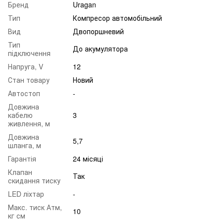
Бренд
Uragan
Тип
Компресор автомобільний
Вид
Двопоршневий
Тип
До акумулятора
підключення
Напруга, V
12
Стан товару
Новий
Автостоп
-
Довжина
кабелю
3
живлення, м
Довжина
5,7
шланга, м
Гарантія
24 місяці
Клапан
Так
скидання тиску
LED ліхтар
-
Макс. тиск Атм,
10
кг см