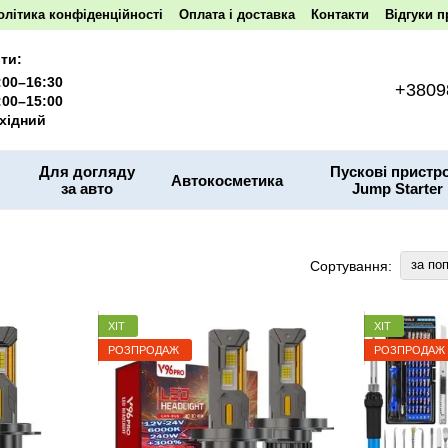
олітика конфіденційності
Оплата і доставка
Контакти
Відгуки п
ти:
:00–16:30
+3809
:00–15:00
хідний
Для догляду
Пускові пристро
Автокосметика
за авто
Jump Starter
за по
Сортування:
ХІТ
ХІТ
РОЗПРОДАЖ
РОЗПРОДАЖ