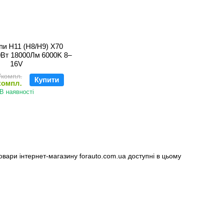
и H11 (H8/H9) X70
90Вт 18000Лм 6000K 8–
16V
/компл.
Купити
компл.
В наявності
овари інтернет-магазину forauto.com.ua доступні в цьому