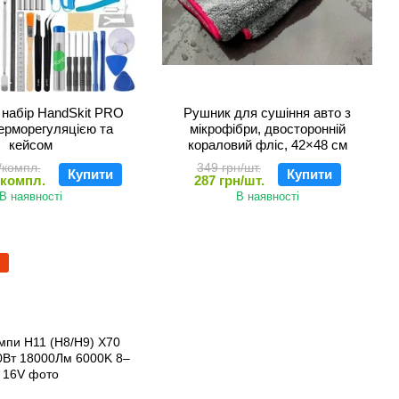
набір HandSkit PRO
Рушник для сушіння авто з
терморегуляцією та
мікрофібри, двосторонній
кейсом
кораловий фліс, 42×48 см
/компл.
349 грн/шт.
Купити
Купити
/компл.
287 грн/шт.
В наявності
В наявності