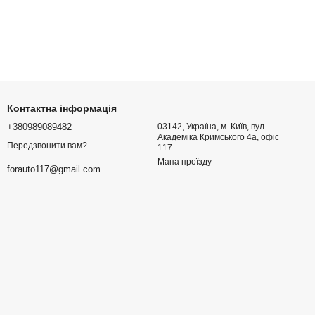
Контактна інформація
+380989089482
03142, Україна, м. Київ, вул.
Академіка Кримського 4а, офіс
Передзвонити вам?
117
Мапа проїзду
forauto117@gmail.com