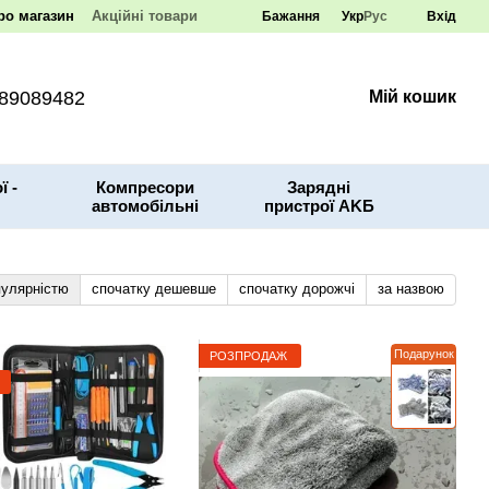
ро магазин
Акційні товари
Бажання
Укр
Рус
Вхід
89089482
Мій кошик
ї -
Компресори
Зарядні
автомобільні
пристрої AKБ
пулярністю
спочатку дешевше
спочатку дорожчі
за назвою
Подарунок
РОЗПРОДАЖ