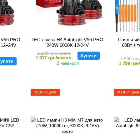
t V96 PRO
LED лампа H4 AutoLight V96 PRO
Паяльний 
 12–24V
240W 6000K 12-24V
60Вт з 
2 139 грн/компл.
Купити
1 917 грн/компл.
1 999 грн
упити
1 799 грн
В наявності
РОЗПРОДАЖ
РОЗПРОДАЖ