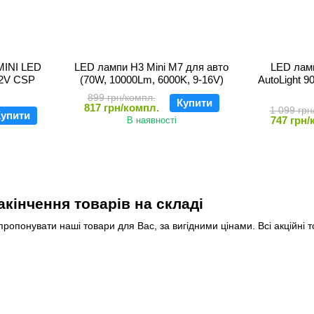
MINI LED
LED лампи H3 Mini M7 для авто
LED ламп
2V CSP
(70W, 10000Lm, 6000K, 9-16V)
AutoLight 
899 грн/компл.
Купити
817 грн/компл.
1 099 грн
упити
747 грн/
В наявності
закінчення товарів на складі
опонувати наші товари для Вас, за вигідними цінами. Всі акційні т