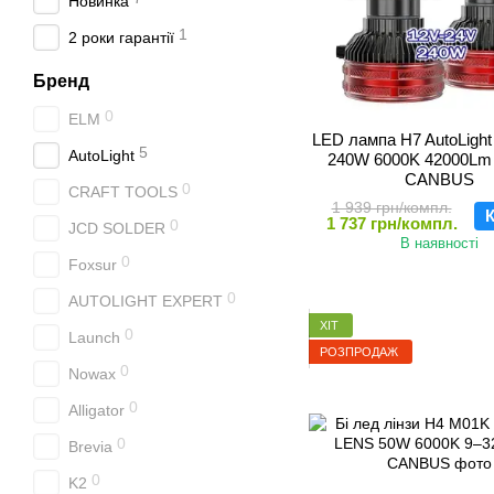
Новинка
1
2 роки гарантії
Бренд
0
ELM
LED лампа H7 AutoLigh
5
AutoLight
240W 6000K 42000Lm
CANBUS
0
CRAFT TOOLS
1 939 грн/компл.
К
1 737 грн/компл.
0
JCD SOLDER
В наявності
0
Foxsur
0
AUTOLIGHT EXPERT
ХІТ
0
Launch
РОЗПРОДАЖ
0
Nowax
0
Alligator
0
Brevia
0
K2