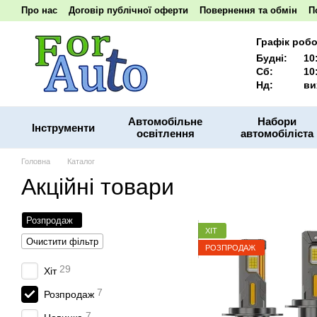
Перейти до основного контенту
Про нас
Договір публічної оферти
Повернення та обмін
П
Наші реквізити
Графік робо
Будні:
10
Сб:
10
Нд:
ви
Автомобільне
Набори
Інструменти
освітлення
автомобіліста
Головна
Каталог
Акційні товари
Розпродаж
ХІТ
Очистити фільтр
РОЗПРОДАЖ
29
Хіт
7
Розпродаж
7