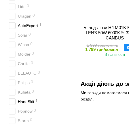
0
Lido
0
Uragan
1
AutoExpert
Бі лед лінзи H4 M01K 
LENS 50W 6000K 9–3
0
Solar
CANBUS
0
Winso
1 999 грн/компл.
К
1 799 грн/компл.
0
Molder
В наявності
0
Carlife
0
BELAUTO
0
Philips
Акції діють до 
0
Kufieta
Ми завжди намагаємося пр
розділі.
1
HandSkit
0
Popnow
0
Storm