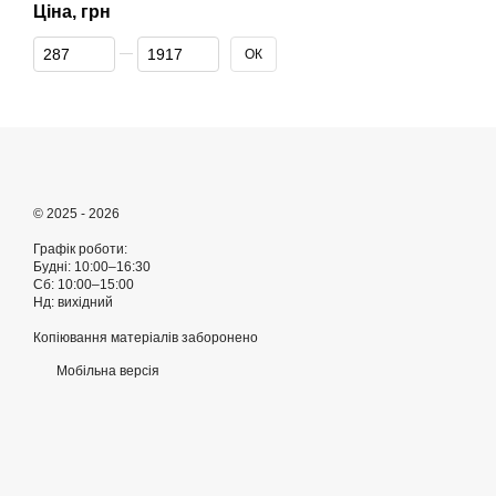
Ціна, грн
Від Ціна, грн
До Ціна, грн
ОК
© 2025 - 2026
Графік роботи:
Будні: 10:00–16:30
Сб: 10:00–15:00
Нд: вихідний
Копіювання матеріалів заборонено
Мобільна версія