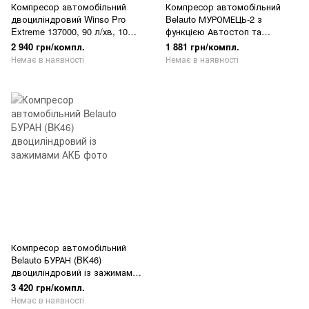
Компресор автомобільний
Компресор автомобільний
двоциліндровий Winso Pro
Belauto МУРОМЕЦЬ-2 з
Extreme 137000, 90 л/хв, 10
функцією Автостоп та
Атм, 12В
цифровим манометром
2 940 грн/компл.
1 881 грн/компл.
Немає в наявності
Немає в наявності
Компресор автомобільний
Belauto БУРАН (BK46)
двоциліндровий із зажимами
АКБ
3 420 грн/компл.
Немає в наявності