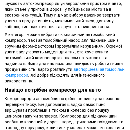
шукають автокомпресор як універсальний пристрій в авто,
який стане у пригоді в дорозі, у поїздках за місто та в
екстреній ситуації. Тому під час вибору важливо звертати
увагу на продуктивність, максимальний тиск, довжину
кабелю, тип підключення та зручність використання.
У категорії можна вибрати як класичний автомобільний
компресор, так і автомобільний насос для підкачки шин зі
зручним форм-фактором і зрозумілим керуванням. Окремої
уваги заслуговують моделі для тих, хто хоче купити
автомобільний компресор із запасом потужності та
надійності. Якщо для вас важлива швидкість роботи і вища
продуктивність, варто розглянути
двопоршневі автомобільні
компресори
, які добре підходять для інтенсивного
використання.
Навіщо потрібен компресор для авто
Компресор для автомобіля потрібен не лише для сезонної
перевірки тиску. Він допомагає швидко самостійно
вирішувати проблеми з тиском в колесах без пошуку
шиномонтажу чи заправки. Компресор для підкачки шин
особливо корисний у дорозі, перед тривалими поїздками та
в холодну пору року, коли тиск у колесах може змінюватися