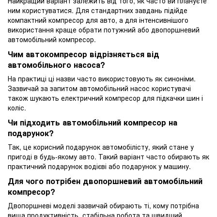
Найкращий варіант залежить від того, як часто ви плануєте
ним користуватися. Для стандартних завдань підійде
компактний компресор для авто, а для інтенсивнішого
використання краще обрати потужний або двопоршневий
автомобільний компресор.
Чим автокомпресор відрізняється від
автомобільного насоса?
На практиці ці назви часто використовують як синоніми.
Зазвичай за запитом автомобільний насос користувачі
також шукають електричний компресор для підкачки шин і
коліс.
Чи підходить автомобільний компресор на
подарунок?
Так, це корисний подарунок автомобілісту, який стане у
пригоді в будь-якому авто. Такий варіант часто обирають як
практичний подарунок водієві або подарунок у машину.
Для чого потрібен двопоршневий автомобільний
компресор?
Двопоршневі моделі зазвичай обирають ті, кому потрібна
вища продуктивність, стабільна робота та швидший