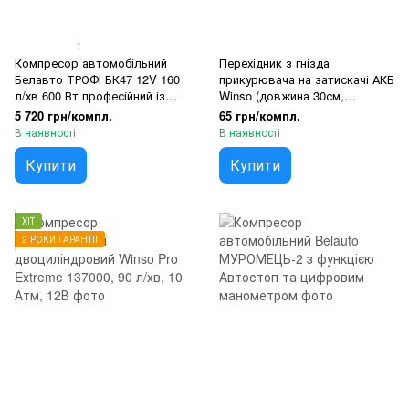
1
Компресор автомобільний
Перехідник з гнізда
Белавто ТРОФІ БК47 12V 160
прикурювача на затискачі АКБ
л/хв 600 Вт професійний із
Winso (довжина 30см,
зажимами АКБ
запобіжник 15А)
5 720 грн/компл.
65 грн/компл.
В наявності
В наявності
Купити
Купити
ХІТ
2 РОКИ ГАРАНТІЇ