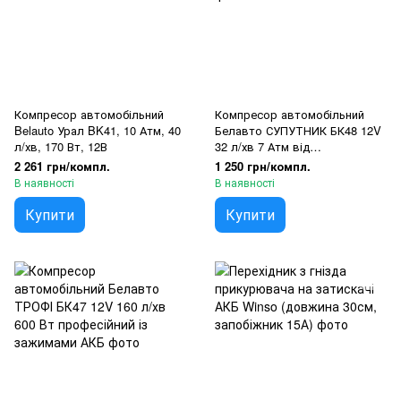
Компресор автомобільний
Компресор автомобільний
Belauto Урал BK41, 10 Атм, 40
Белавто СУПУТНИК БК48 12V
л/хв, 170 Вт, 12В
32 л/хв 7 Атм від
прикурювача
2 261 грн/компл.
1 250 грн/компл.
В наявності
В наявності
Купити
Купити