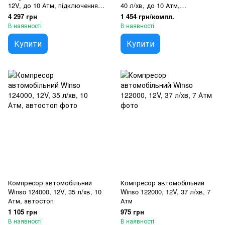
12V, до 10 Атм, підключення
40 л/хв, до 10 Атм,
до АКБ
підключення до прикурювача
4 297 грн
1 454 грн/компл.
В наявності
В наявності
Купити
Купити
Компресор автомобільний
Компресор автомобільний
Winso 124000, 12V, 35 л/хв, 10
Winso 122000, 12V, 37 л/хв, 7
Атм, автостоп
Атм
1 105 грн
975 грн
В наявності
В наявності