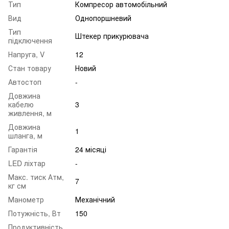
Тип
Компресор автомобільний
Вид
Однопоршневий
Тип
Штекер прикурювача
підключення
Напруга, V
12
Стан товару
Новий
Автостоп
-
Довжина
кабелю
3
живлення, м
Довжина
1
шланга, м
Гарантія
24 місяці
LED ліхтар
-
Макс. тиск Атм,
7
кг см
Манометр
Механічний
Потужність, Вт
150
Продуктивність,