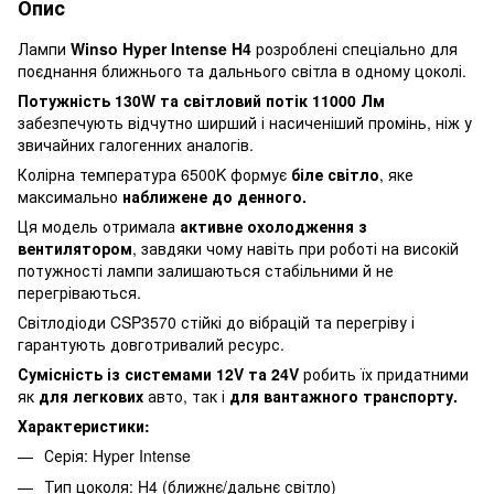
Опис
Лампи
Winso Hyper Intense H4
розроблені спеціально для
поєднання ближнього та дальнього світла в одному цоколі.
Потужність 130W та світловий потік 11000 Лм
забезпечують відчутно ширший і насиченіший промінь, ніж у
звичайних галогенних аналогів.
Колірна температура 6500K формує
біле світло
, яке
максимально
наближене до денного.
Ця модель отримала
активне охолодження з
вентилятором
, завдяки чому навіть при роботі на високій
потужності лампи залишаються стабільними й не
перегріваються.
Світлодіоди CSP3570 стійкі до вібрацій та перегріву і
гарантують довготривалий ресурс.
Сумісність із системами 12V та 24V
робить їх придатними
як
для легкових
авто, так і
для вантажного транспорту.
Характеристики:
Серія: Hyper Intense
Тип цоколя: H4 (ближнє/дальнє світло)