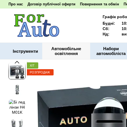
Перейти до основного контенту
Про нас
Договір публічної оферти
Повернення та обмін
П
Наші реквізити
Графік робо
Будні:
10
Сб:
10
Нд:
ви
Автомобільне
Набори
Інструменти
освітлення
автомобіліста
ХІТ
РОЗПРОДАЖ