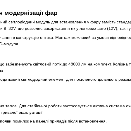
я модернізації фар
й світлодіодний модуль для встановлення у фару замість стандарт
и 9–32V, що дозволяє використання як у легкових авто (12V), так і 
ання в конструкцію оптики. Монтаж можливий за умови відповідност
D-модуля.
що забезпечують світловий потік до 48000 лм на комплект. Колірна 
ла.
а додатковий світлодіодний елемент для посиленого дальнього реж
ня тепла. Для стабільної роботи застосовується активна система о
тривалої експлуатації.
ояви помилок на панелі приладів після встановлення.