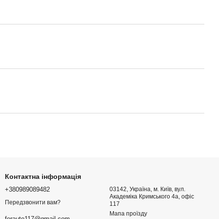
Контактна інформація
+380989089482
03142, Україна, м. Київ, вул.
Академіка Кримського 4а, офіс
Передзвонити вам?
117
Мапа проїзду
forauto117@gmail.com