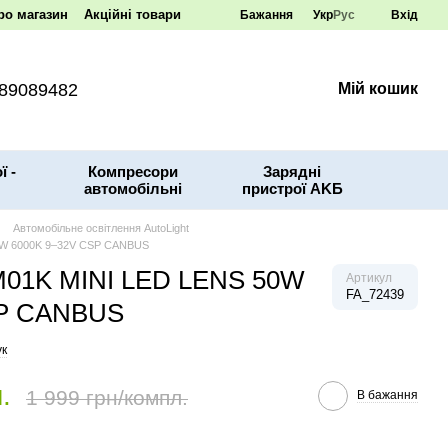
ро магазин
Акційні товари
Бажання
Укр
Рус
Вхід
89089482
Мій кошик
ї -
Компресори
Зарядні
автомобільні
пристрої AKБ
Автомобільне освітлення AutoLight
50W 6000K 9–32V CSP CANBUS
 M01K MINI LED LENS 50W
Артикул
FA_72439
SP CANBUS
ук
.
1 999 грн/компл.
В бажання