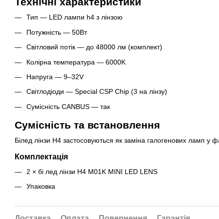
Технічні характеристики
Тип — LED лампи h4 з лінзою
Потужність — 50Вт
Світловий потік — до 48000 лм (комплект)
Колірна температура — 6000K
Напруга — 9–32V
Світлодіоди — Special CSP Chip (3 на лінзу)
Сумісність CANBUS — так
Сумісність та встановлення
Білед лінзи H4 застосовуються як заміна галогенових ламп у 
Комплектація
2 × бі лед лінзи H4 M01K MINI LED LENS
Упаковка
Доставка
Оплата
Повернення
Гарантія