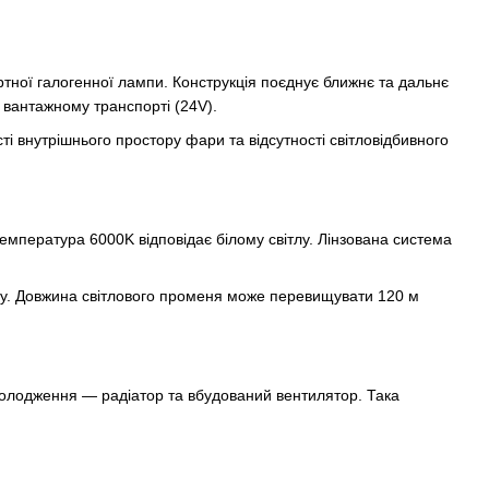
ної галогенної лампи. Конструкція поєднує ближнє та дальнє
у вантажному транспорті (24V).
і внутрішнього простору фари та відсутності світловідбивного
температура 6000K відповідає білому світлу. Лінзована система
иму. Довжина світлового променя може перевищувати 120 м
холодження — радіатор та вбудований вентилятор. Така