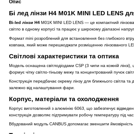
Опис
Бі лед лінзи H4 M01K MINI LED LENS дл
Bi-led лінзи H4
M01K MINI LED LENS — це компактний лінзовани
світло в одному корпусі та працює у широкому діапазоні напруг
Формат mini розроблений для встановлення без глибокого втруч
ковпака, який може перешкоджати розміщенню лінзованого LE
Світлові характеристики та оптика
Модель оснащена світлодіодами CSP (3 чипи на кожній лінзі), 
формує чітку світло-тіньову межу та концентрований пучок світ
Конструкція передбачає окрему лінзу для ближнього світла т
залежно від налаштування фари.
Корпус, матеріали та охолодження
Корпус виготовлений з алюмінію 6063, що забезпечує відведен
конструкція дозволяє підтримувати робочу температуру під час 
Вбудований модуль CANBUS допомагає зменшити ймовірність п