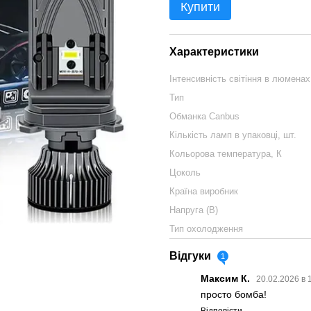
Купити
Характеристики
Інтенсивність світіння в люменах
Тип
Обманка Сanbus
Кількість ламп в упаковці, шт.
Кольорова температура, К
Цоколь
Країна виробник
Напруга (В)
Тип охолодження
Відгуки
1
Максим К.
20.02.2026 в 
просто бомба!