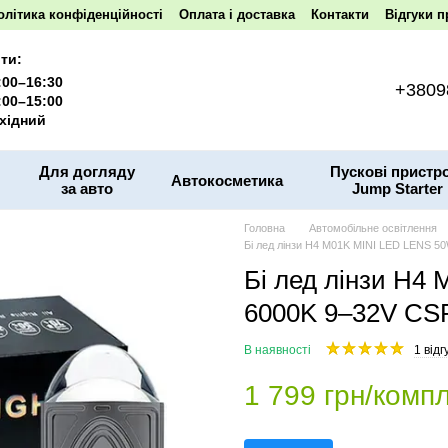
олітика конфіденційності
Оплата і доставка
Контакти
Відгуки п
ти:
:00–16:30
+3809
:00–15:00
хідний
Для догляду
Пускові пристро
Автокосметика
за авто
Jump Starter
Головна
Автомобільне освітлення
Бі лед лінзи H4 M01K MINI LED LENS 
Бі лед лінзи H4
6000K 9–32V C
В наявності
1 відг
1 799 грн/компл