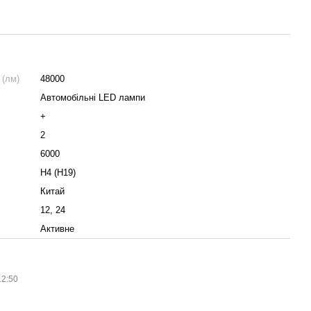
 (лм)
48000
Автомобільні LED лампи
+
2
6000
H4 (H19)
Китай
12, 24
Активне
12:50