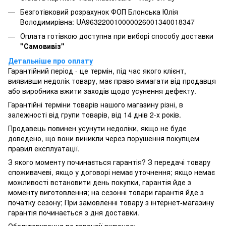
Безготівковий розрахунок ФОП Блонська Юлія
Володимирівна: UA963220010000026001340018347
Оплата готівкою доступна при виборі способу доставки
"Самовивіз"
Детальніше про оплату
Гарантійний період - це термін, під час якого клієнт,
виявивши недолік товару, має право вимагати від продавця
або виробника вжити заходів щодо усунення дефекту.
Гарантійні терміни товарів нашого магазину різні, в
залежності від групи товарів, від 14 днів 2-х років.
Продавець повинен усунути недоліки, якщо не буде
доведено, що вони виникли через порушення покупцем
правил експлуатації.
З якого моменту починається гарантія? З передачі товару
споживачеві, якщо у договорі немає уточнення; якщо немає
можливості встановити день покупки, гарантія йде з
моменту виготовлення; на сезонні товари гарантія йде з
початку сезону; При замовленні товару з інтернет-магазину
гарантія починається з дня доставки.
Обслуговування по гарантії включає: