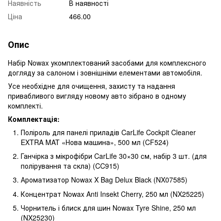
Наявність
В наявності
Ціна
466.00
Опис
Набір Nowax укомплектований засобами для комплексного
догляду за салоном і зовнішніми елементами автомобіля.
Усе необхідне для очищення, захисту та надання
привабливого вигляду новому авто зібрано в одному
комплекті.
Комплектація:
Поліроль для панелі приладів CarLife Cockpit Cleaner
EXTRA MAT «Нова машина», 500 мл (CF524)
Ганчірка з мікрофібри CarLife 30×30 см, набір 3 шт. (для
полірування та скла) (CC915)
Ароматизатор Nowax X Bag Delux Black (NX07585)
Концентрат Nowax Anti Insekt Cherry, 250 мл (NX25225)
Чорнитель і блиск для шин Nowax Tyre Shine, 250 мл
(NX25230)