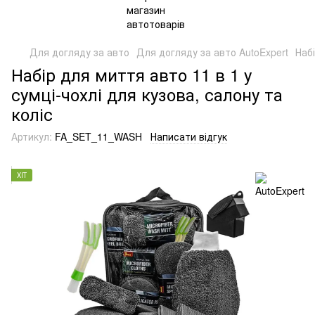
Для догляду за авто
Для догляду за авто AutoExpert
Набі
Набір для миття авто 11 в 1 у
сумці-чохлі для кузова, салону та
коліс
Артикул:
FA_SET_11_WASH
Написати відгук
ХІТ