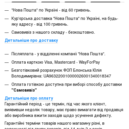
"Нова Пошта" по Україні - від 60 гривень.
Кур'єрська доставка "Нова Пошта" по Україні, на будь-
яку адресу - від 100 гривень.
Самовивіз з нашого складу - безкоштовно.
Детальніше про доставку
Післяплата - у відділенні компанії "Нова Пошта".
Оплата карткою Visa, Mastercard - WayForPay
Безготівковий розрахунок ФОП Блонська Юлія
Володимирівна: UA963220010000026001340018347
Оплата готівкою доступна при виборі способу доставки
"Самовивіз"
Детальніше про оплату
Гарантійний період - це термін, під час якого клієнт,
виявивши недолік товару, має право вимагати від продавця
або виробника вжити заходів щодо усунення дефекту.
Гарантійні терміни товарів нашого магазину різні, в
залежності від групи товарів, від 14 днів 2-х років.