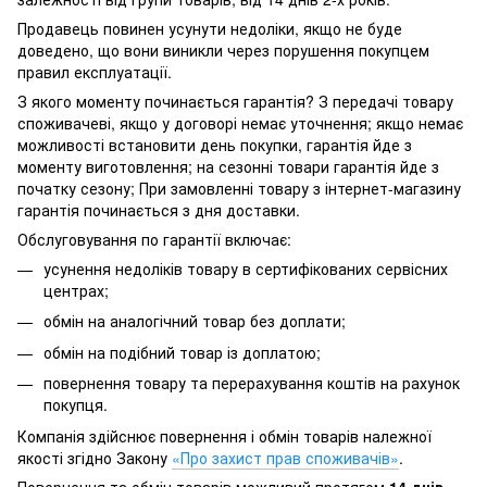
Продавець повинен усунути недоліки, якщо не буде
доведено, що вони виникли через порушення покупцем
правил експлуатації.
З якого моменту починається гарантія? З передачі товару
споживачеві, якщо у договорі немає уточнення; якщо немає
можливості встановити день покупки, гарантія йде з
моменту виготовлення; на сезонні товари гарантія йде з
початку сезону; При замовленні товару з інтернет-магазину
гарантія починається з дня доставки.
Обслуговування по гарантії включає:
усунення недоліків товару в сертифікованих сервісних
центрах;
обмін на аналогічний товар без доплати;
обмін на подібний товар із доплатою;
повернення товару та перерахування коштів на рахунок
покупця.
Компанія здійснює повернення і обмін товарів належної
якості згідно Закону
«Про захист прав споживачів»
.
Повернення та обмін товарів можливий протягом
14 днів