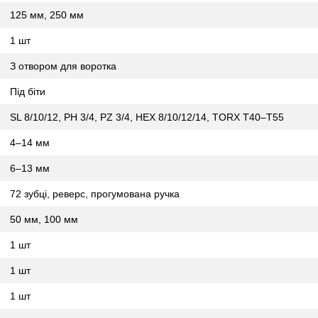
125 мм, 250 мм
1 шт
З отвором для воротка
Під біти
SL 8/10/12, PH 3/4, PZ 3/4, HEX 8/10/12/14, TORX T40–T55
4–14 мм
6–13 мм
72 зубці, реверс, прогумована ручка
50 мм, 100 мм
1 шт
1 шт
1 шт