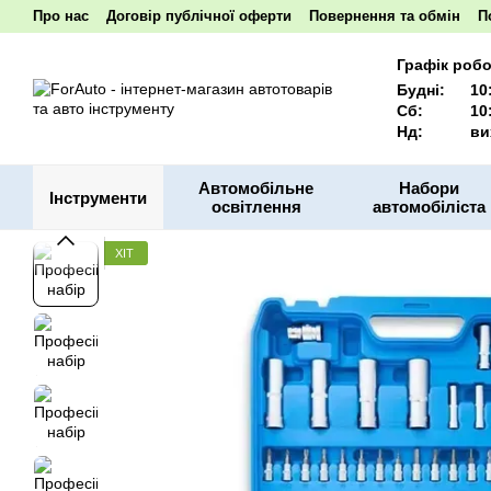
Перейти до основного контенту
Про нас
Договір публічної оферти
Повернення та обмін
П
Наші реквізити
Графік робо
Будні:
10
Сб:
10
Нд:
ви
Автомобільне
Набори
Інструменти
освітлення
автомобіліста
ХІТ