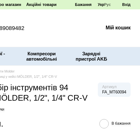
ро магазин
Акційні товари
Бажання
Укр
Рус
Вхід
89089482
Мій кошик
ї -
Компресори
Зарядні
автомобільні
пристрої AKБ
ти Molder
иці у кейсі MÖLDER, 1/2", 1/4" CR-V
ір інструментів 94
Артикул
FA_MT60094
MÖLDER, 1/2", 1/4" CR-V
уки
.
В бажання