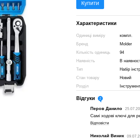
Купити
Характеристики
Одиниці виміру
компл.
Бренд
Molder
Кількість одиниць
94
Наявність
В наявност
Тип
Набір інст
Стан товару
Новий
Розділ
Інструмен
Відгуки
2
Перов Данило
25.07.20
Самі ходові ключі для р
Відповісти
Николай Виник
09.07.2