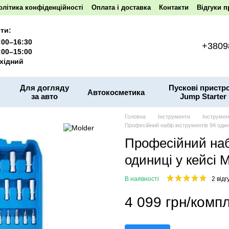
олітика конфіденційності
Оплата і доставка
Контакти
Відгуки п
ти:
:00–16:30
+3809
:00–15:00
хідний
Для догляду
Пускові пристро
Автокосметика
за авто
Jump Starter
Головна
Інструменти
Інструмен
Професійний набір інструментів 94 один
Професійний наб
одиниці у кейсі 
В наявності
2 відг
4 099 грн/компл