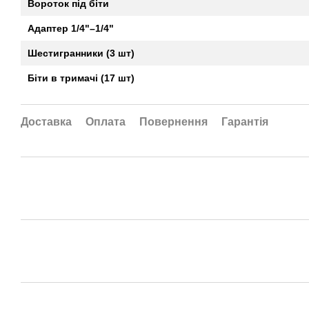
Вороток під біти
Адаптер 1/4"–1/4"
Шестигранники (3 шт)
Біти в тримачі (17 шт)
Доставка
Оплата
Повернення
Гарантія