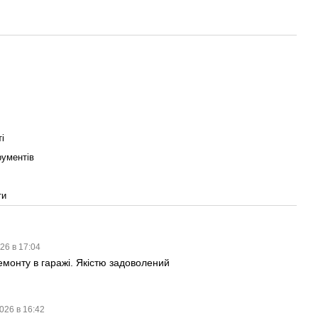
і
рументів
ти
26 в 17:04
емонту в гаражі. Якістю задоволений
026 в 16:42