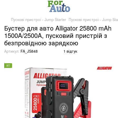
Пускові пристрої - Jump Starter
Пускові пристрої - Jump Start
Бустер для авто Alligator 25800 mAh
1500A/2500A, пусковий пристрій з
безпровідною зарядкою
Артикул:
FA_JS848
1 відгук
ХІТ