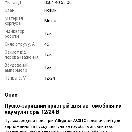
УКТЗЕД
8504 40 55 00
Стан
Новий
Матеріал
Метал
корпуса
Індикатор
Так
роботи
Сила струму, А
45
Захист від
Так
перевантаження
Вбудований
Так
амперметр
Напруга, V
12/24
Опис
Пуско-зарядний пристрій для автомобільних
акумуляторів 12/24 В
Пускозарядний пристрій
Alligator AC813
призначений для
заряджання та пуску двигуна автомобілів зі свинцево-
кислотними акумуляторами напругою 12 V або 24 V.