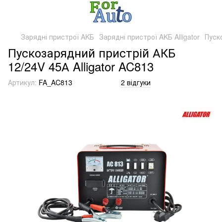
Зарядні пристрої AKБ
Зарядні пристрої AKБ Alligator
Пуск
Пускозарядний пристрій АКБ
12/24V 45А Alligator AC813
Артикул:
FA_AC813
2 відгуки