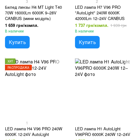
3
2
Билед линзы H4 MT Light T40
LED лампа H7 V96 PRO
70W 16000Lm 6000K 9–28V
"AutoLight" 240W 6000K
CANBUS (мини модуль)
42000Lm 12–24V CANBUS
1 659 грн/компл.
1 737 грн/компл.
1 939 грн
В наличии
В наличии
Купить
Купить
ХИТ
РАСПРОДАЖА
1
LED лампа H4 V96 PRO 240W
LED лампа H1 AutoLight
6000K 12-24V AutoLight
V96PRO 6000K 240W 12–24V