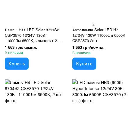
2
Лампы H11 LED Solar 8711S2
Автолампа Solar LED H7
CSP3570 12/24V 130Вт
12/24V 130W 11000Lm 6500K
11000Лм 6500K, комплект 2
CSP3570 2шт
шт
1 663 грн/компл.
1 663 грн/компл.
В наличии
В наличии
Купить
Купить