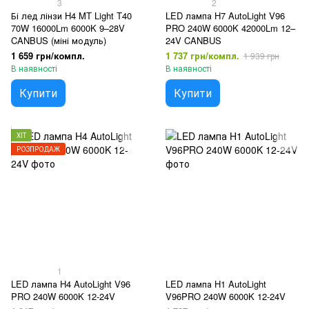
3
2
Бі лед лінзи H4 MT Light T40
LED лампа H7 AutoLight V96
70W 16000Lm 6000K 9–28V
PRO 240W 6000K 42000Lm 12–
CANBUS (міні модуль)
24V CANBUS
1 659 грн/компл.
1 737 грн/компл.
1 939 грн
В наявності
В наявності
Купити
Купити
ХІТ
РОЗПРОДАЖ
1
LED лампа H4 AutoLight V96
LED лампа H1 AutoLight
PRO 240W 6000K 12-24V
V96PRO 240W 6000K 12-24V