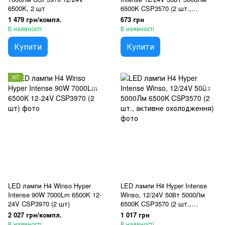
6500K, 2 шт
6500K CSP3570 (2 шт.,
пасивне охолодження)
1 479 грн/компл.
673 грн
В наявності
В наявності
Купити
Купити
ХІТ
LED лампи H4 Winso Hyper
LED лампи H4 Hyper Intense
Intense 90W 7000Lm 6500K 12-
Winso, 12/24V 50Вт 5000Лм
24V CSP3970 (2 шт)
6500K CSP3570 (2 шт.,
активне охолодження)
2 027 грн/компл.
1 017 грн
В наявності
В наявності