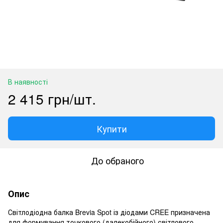
В наявності
2 415 грн/шт.
Купити
До обраного
Опис
Світлодіодна балка Brevia Spot із діодами CREE призначена
для формування точкового (далекобійного) світлового