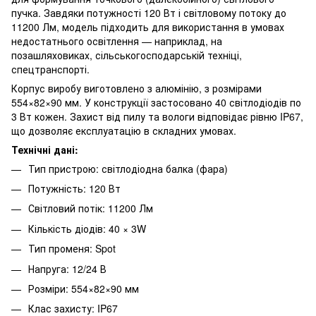
пучка. Завдяки потужності 120 Вт і світловому потоку до
11200 Лм, модель підходить для використання в умовах
недостатнього освітлення — наприклад, на
позашляховиках, сільськогосподарській техніці,
спецтранспорті.
Корпус виробу виготовлено з алюмінію, з розмірами
554×82×90 мм. У конструкції застосовано 40 світлодіодів по
3 Вт кожен. Захист від пилу та вологи відповідає рівню IP67,
що дозволяє експлуатацію в складних умовах.
Технічні дані:
Тип пристрою: світлодіодна балка (фара)
Потужність: 120 Вт
Світловий потік: 11200 Лм
Кількість діодів: 40 × 3W
Тип променя: Spot
Напруга: 12/24 В
Розміри: 554×82×90 мм
Клас захисту: IP67