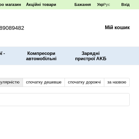
ро магазин
Акційні товари
Бажання
Укр
Рус
Вхід
89089482
Мій кошик
ї -
Компресори
Зарядні
автомобільні
пристрої AKБ
пулярністю
спочатку дешевше
спочатку дорожчі
за назвою