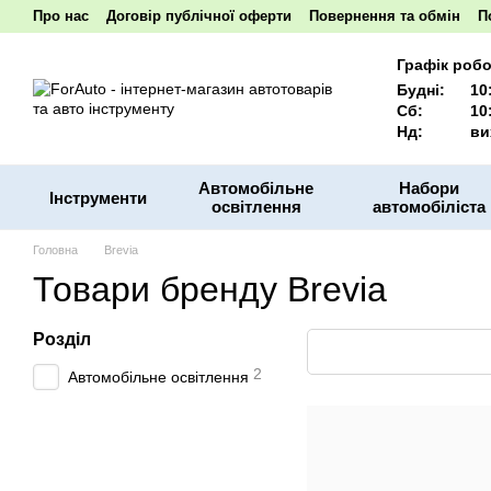
Перейти до основного контенту
Про нас
Договір публічної оферти
Повернення та обмін
П
Наші реквізити
Графік робо
Будні:
10
Сб:
10
Нд:
ви
Автомобільне
Набори
Інструменти
освітлення
автомобіліста
Головна
Brevia
Товари бренду Brevia
Розділ
2
Автомобільне освітлення