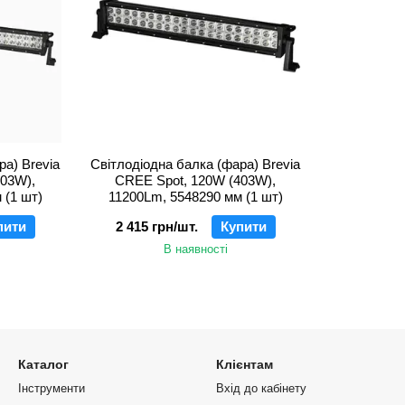
ра) Brevia
Світлодіодна балка (фара) Brevia
603W),
CREE Spot, 120W (403W),
 (1 шт)
11200Lm, 5548290 мм (1 шт)
пити
2 415 грн/шт.
Купити
В наявності
Каталог
Клієнтам
Інструменти
Вхід до кабінету