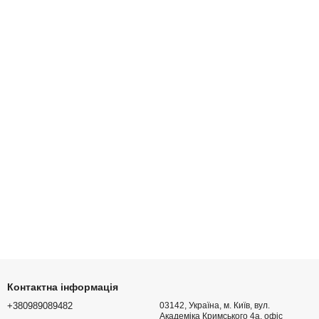
Контактна інформація
+380989089482
03142, Україна, м. Київ, вул.
Академіка Кримського 4а, офіс