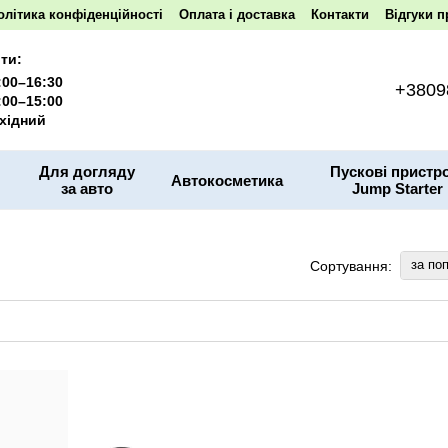
олітика конфіденційності
Оплата і доставка
Контакти
Відгуки п
ти:
:00–16:30
+3809
:00–15:00
хідний
Для догляду
Пускові пристро
Автокосметика
за авто
Jump Starter
за по
Сортування: