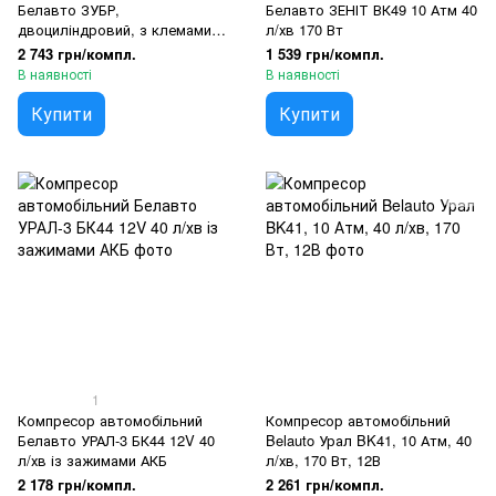
Белавто ЗУБР,
Белавто ЗЕНІТ ВК49 10 Атм 40
двоциліндровий, з клемами
л/хв 170 Вт
на АКБ
2 743 грн/компл.
1 539 грн/компл.
В наявності
В наявності
Купити
Купити
1
Компресор автомобільний
Компресор автомобільний
Белавто УРАЛ-3 БК44 12V 40
Belauto Урал BK41, 10 Атм, 40
л/хв із зажимами АКБ
л/хв, 170 Вт, 12В
2 178 грн/компл.
2 261 грн/компл.