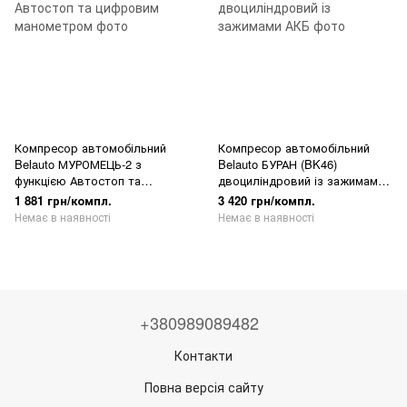
Компресор автомобільний
Компресор автомобільний
Belauto МУРОМЕЦЬ-2 з
Belauto БУРАН (BK46)
функцією Автостоп та
двоциліндровий із зажимами
цифровим манометром
АКБ
1 881 грн/компл.
3 420 грн/компл.
Немає в наявності
Немає в наявності
+380989089482
Контакти
Повна версія сайту